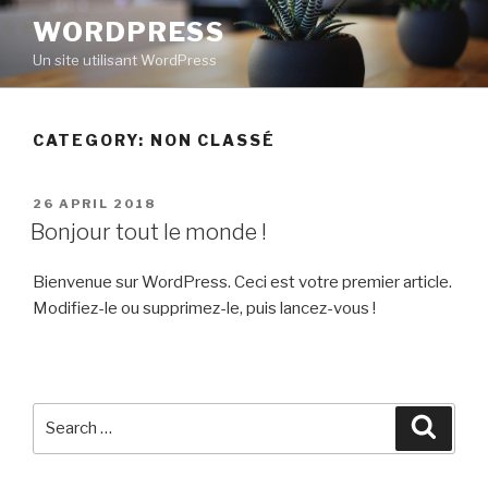
Skip
WORDPRESS
to
Un site utilisant WordPress
content
CATEGORY: NON CLASSÉ
POSTED
26 APRIL 2018
ON
Bonjour tout le monde !
Bienvenue sur WordPress. Ceci est votre premier article.
Modifiez-le ou supprimez-le, puis lancez-vous !
Search
Searc
for: