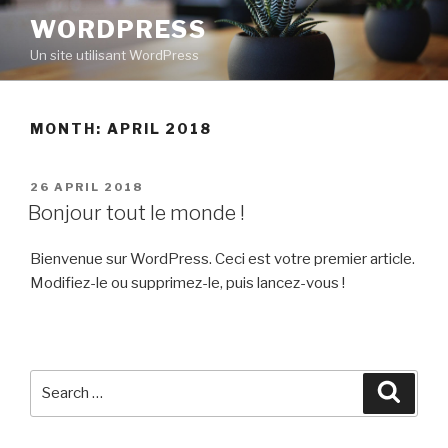
Skip
WORDPRESS
to
Un site utilisant WordPress
content
MONTH: APRIL 2018
POSTED
26 APRIL 2018
ON
Bonjour tout le monde !
Bienvenue sur WordPress. Ceci est votre premier article.
Modifiez-le ou supprimez-le, puis lancez-vous !
Search
Searc
for: